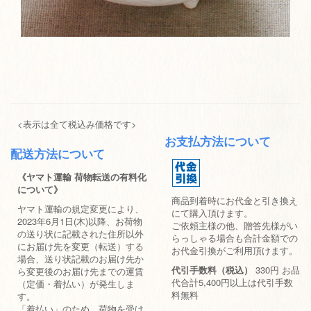
<表示は全て税込み価格です>
お支払方法について
配送方法について
《ヤマト運輸 荷物転送の有料化
について》
商品到着時にお代金と引き換え
ヤマト運輸の規定変更により、
にて購入頂けます。
2023年6月1日(木)以降、お荷物
ご依頼主様の他、贈答先様がい
の送り状に記載された住所以外
らっしゃる場合も合計金額での
にお届け先を変更（転送）する
お代金引換がご利用頂けます。
場合、送り状記載のお届け先か
代引手数料（税込）
330円 お品
ら変更後のお届け先までの運賃
代合計5,400円以上は代引手数
（定価・着払い）が発生しま
料無料
す。
「着払い」のため、荷物を受け