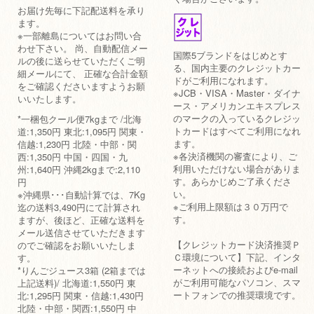
お届け先毎に下記配送料を承り
ます。
※一部離島についてはお問い合
わせ下さい。 尚、自動配信メー
国際5ブランドをはじめとす
ルの後に送らせていただくご明
る、国内主要のクレジットカー
細メールにて、 正確な合計金額
ドがご利用になれます。
をご確認くださいますようお願
※JCB・VISA・Master・ダイナ
いいたします。
ース・アメリカンエキスプレス
のマークの入っているクレジッ
*一梱包クール便7kgまで /北海
トカードはすべてご利用になれ
道:1,350円 東北:1,095円 関東・
ます。
信越:1,230円 北陸・中部・関
※各決済機関の審査により、ご
西:1,350円 中国・四国・九
利用いただけない場合がありま
州:1,640円 沖縄2kgまで:2,110
す。あらかじめご了承くださ
円
い。
※沖縄県･･･自動計算では、7Kg
※ご利用上限額は３０万円で
迄の送料3,490円にて計算され
す。
ますが、後ほど、正確な送料を
メール送信させていただきます
【クレジットカード決済推奨Ｐ
のでご確認をお願いいたしま
Ｃ環境について】下記、インタ
す。
ーネットへの接続およびe-mail
*りんごジュース3箱 (2箱までは
がご利用可能なパソコン、スマ
上記送料)/ 北海道:1,550円 東
ートフォンでの推奨環境です。
北:1,295円 関東・信越:1,430円
北陸・中部・関西:1,550円 中