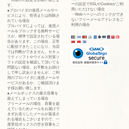
ーの設定でSSLやCookieがご利
す。
用いただけない場合
●プロバイダの迷惑メールサー
・Webページへのリンクができ
ビスにより、拒否または削除さ
ないフリーメールアドレスをご
れている場合
利用の場合
プロバイダによっては、迷惑メ
ールをブロックする無料サービ
スが、標準で設定されている場
合があります。この場合、正常
に配信できたことになり、当店
では判断ができません。セキュ
リティソフトやウイルス対策ソ
フトの設定を確認して頂いても
問題ない場合、お手数をお掛け
して申し訳ありませんが、ご利
用のプロバイダに迷惑メールサ
ービスがあるか、ご確認頂けま
す様お願い致します。
●メールボックスの最大容量を
超えてしまっている場合
フリーメールの場合、容量を超
えているためメールをお届けで
きずお送りしたメールが返送さ
れる場合もございますので、一
度受信ボックスの空き容量をご