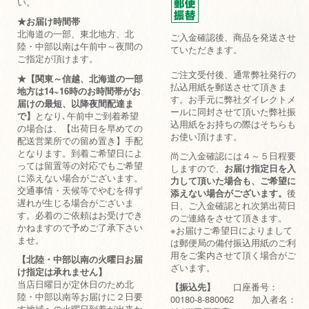
い。
★お届け時間帯
北海道の一部、東北地方、北
ご入金確認後、商品を発送させ
陸・中部以南は午前中～夜間の
ていただきます。
ご指定が頂けます。
ご注文受付後、通常弊社発行の
★【関東～信越、北海道の一部
払込用紙を郵送させて頂きま
地方は14~16時のお時間帯がお
す。お手元に弊社ダイレクトメ
届けの最短、以降夜間配達ま
ールに同封させて頂いた弊社振
で】
となり､午前中ご到着希望
込用紙をお持ちの際はそちらも
の場合は、【出荷日を早めての
お使い頂けます。
配送営業所での留め置き】手配
となります。到着ご希望日によ
尚ご入金確認には４～５日程要
っては留置等の対応でもご希望
しますので、
お届け指定日を入
に添えない場合がございます。
力して頂いた場合も、ご希望に
交通事情・天候等でやむを得ず
添えない場合がございます。
後
遅れが生じる場合がございま
日、ご入金確認とれ次第出荷日
す。必着のご依頼はお受けでき
のご連絡をさせて頂きます。
かねますので予めご了承下さい
※お届けご希望日によりまして
ませ。
は郵便局の備付振込用紙のご利
用をご案内させて頂く場合がご
【北陸・中部以南の火曜日お届
ざいます。
け指定は承れません】
当店日曜日が定休日のため北
【振込先】
口座番号：
陸・中部以南等お届けに２日要
00180-8-880062 加入者名：
す地域への火曜日到着が出来か