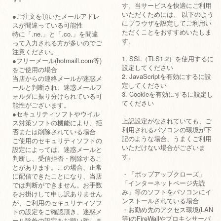
す。当サービスを快適にご利用
いただくためには、 以下のよう
●ご注文を頂いたメールアドレ
にブラウザを設定してご利用い
スが間違っている可能性
ただくことをおすすめいたしま
特に「.ne.」と「.co.」を間違
す。
って入力される方が多いのでご
注意ください。
1. SSL（TLS1.2）を使用するに
●フリーメール(hotmaill.com等)
設定してください
をご使用の場合
2. JavaScriptを有効にするに設
当店からの連絡メールが迷惑メ
定してください
ールと判断され、迷惑メールフ
3. Cookieを有効にするに設定し
ォルダに振り分けられている可
てください
能性がございます。
●セキュリティソフトやウイル
上記設定がなされていても、ご
ス対策ソフトの機能により、拒
利用されるパソコンの環境が下
否または削除されている場合
記のような場合、うまくご利用
ご使用のセキュリティソフトの
いただけない場合がございま
設定によっては、迷惑メールと
す。
判断し、受信拒否・削除するこ
とがあります。この場合、正常
・「ポップアップクローズ」
に配信できたことになり、当店
「インターネットページ先読
では判断ができません。お手数
み」等のソフトをパソコンにイ
をお掛けして申し訳ありません
ンストールされている場合
が、ご利用のセキュリティソフ
・お勤め先のアクセス環境(LAN
トの設定をご確認頂き、迷惑メ
等)のFireWallやプロキシサーバ
ール除外の設定をお願い致しま