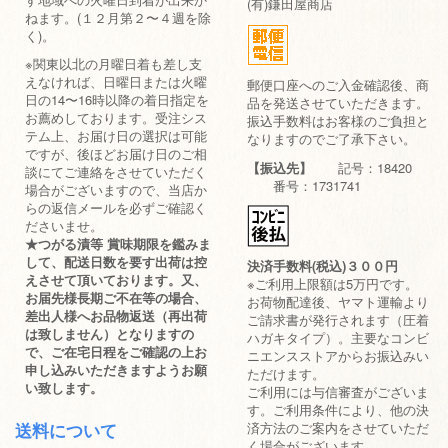
(有)鎌田屋商店
ねます。(１２月第２〜４週を除
く)。
※関東以北の月曜日着も差し支
えなければ、日曜日または火曜
郵便口座へのご入金確認後、商
日の14〜16時以降の着日指定を
品を発送させていただきます。
お薦めしております。受注シス
振込手数料はお客様のご負担と
テム上、お届け日の選択は可能
なりますのでご了承下さい。
ですが、後ほどお届け日のご相
【振込先】
記号：18420
談にてご連絡をさせていただく
番号：1731741
場合がございますので、当店か
らの返信メールを必ずご確認く
ださいませ。
★つがる漬等 賞味期限を鑑みま
して、配送日数を要す出荷は控
決済手数料(税込)３００円
えさせて頂いております。又、
※ご利用上限額は5万円です。
お届先様長期ご不在等の場合、
お荷物配達後、ヤマト運輸より
差出人様へお品物返送（再出荷
ご請求書が発行されます（圧着
は致しません）となりますの
ハガキタイプ）。主要なコンビ
で、ご在宅日程をご確認の上お
ニエンスストアからお振込みい
申し込みいただきますようお願
ただけます。
い致します。
ご利用には与信審査がございま
す。ご利用条件により、他の決
済方法のご案内をさせていただ
送料について
く場合がございます。