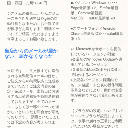
■パソコン：Windows ※1･･･
国・四国・九州:1,840円
Edge最新版 ※2、Firefox最新
版、Chrome最新版、
システムの都合上、りんごジュ
MacOS･･･safari最新版 ※3
ースを含む配送料は7kg毎の自
動計算となるため、お手数です
■スマートフォン／Android･･･
が後ほどお送りするご明細メー
Chrome最新版iOS･･･safari最新
ルにてご確認いただきますよう
版 ※3
何卒よろしくお願い致します。
※1 Microsoftがサポートを提供
当店からのメールが届か
しているバージョンが対象
ない、届かなくなった
※2 最新のWindows Updateを適
用しているバージョン
※3 最新のMacOSまたはiOS上
当店では、ご注文後すぐに送信
で動作するバージョン
される自動配信メールのほか、
※上記各バージョン範囲内で
ご注文から48時間以内に送信さ
も、未確認・未公表の動作環境
せていただくご注文内容の確
不具合などにより、動作の安定
定・確認メール、出荷日にお送
性が確保できない場合がありま
りする出荷通知等を随時送信致
す。
しておりますが、全てのメー
ル、もしくは一部のメールが届
【ブラウザの設定について】パ
かないといったお問合せが増え
ソコンのブラウザ設定によって
ております。 原因といたしまし
は、表示の崩れや正常にご利用
ては下記の内容が考えられま
いただけない場合がございま
す。