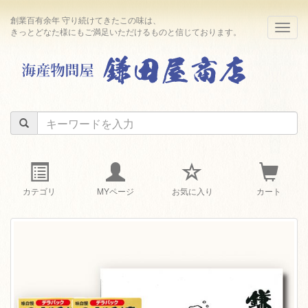
創業百有余年 守り続けてきたこの味は、
navig
きっとどなた様にもご満足いただけるものと信じております。
カテゴリ
MYページ
お気に入り
カート