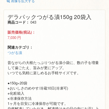
画像を拡大する
デラパックつがる漬150g 20袋入
商品コード：
043
販売価格(税込)：
7,030
円
関連カテゴリ：
つがる漬
昔ながらの大根たっぷりつがる漬小袋に、数の子を増量
して歯ごたえ、旨みが更にアップ。
いつでも気軽に楽しめるお手軽サイズです。
●150g×20袋
※おいしさのめやす/冷蔵10日(冷凍可)
※化粧箱入
※冷凍保存方法
1ヶ月を目安に冷凍保存が可能です。
自然解凍していただき、解凍後はその日の内にお召し上