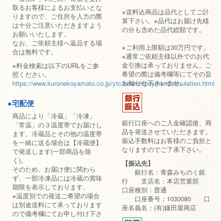
取るお客様によるお支払いとな
※送料込商品は品代としてご計
りますので、ご住所を入力の際
算下さい。※品代はお届け先様
は十分ご注意いただきますよう
の分も含めた品代総額です。
お願いいたします。
なお、ご依頼主様へ返品する場
※ご利用上限額は30万円です。
合は無料です。
※通常ご依頼主様以外でのお代
金引換は承っておりません。ご
※料金検索は以下のURLをご参
希望の際は備考欄等にてその旨
照ください。
お知らせ下さいませ。
https://www.kuronekoyamato.co.jp/ytc/search/payment/simulation.html
●宅配便
商品により「冷蔵」「冷凍」
銀行口座へのご入金確認後、商
「常温」の３温度帯でお届けし
品を発送させていただきます。
ます。冷蔵品とその他の温度帯
振込手数料はお客様のご負担と
を一緒に送る場合は【冷蔵便】
なりますのでご了承下さい。
で発送します(一部商品を除
く)。
【振込先】
そのため、お届け便に関わら
銀行名：青森みちのく銀
ず、一部冷凍品には冷蔵の賞味
行 支店名：本店営業部
期限を表示しております。
口座種別：普通
※温度別での発送ご希望の場合
口座番号：1030080 口
は別途送料にて承っております
座名義名：(有)鎌田屋商店
ので備考欄にてお申し付け下さ