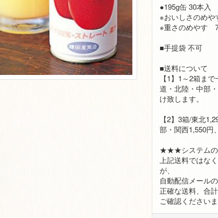
●195g缶 30本入
※おいしさのめやす
※重さのめやす 7
■手提袋 不可
■送料について
【1】1～2箱まで一
道・北陸・中部・関
け致します。
【2】3箱/東北1
部・関西1,550円
★★★システム
上記送料ではなく 
が、
自動配信メール
正確な送料、合
ご確認ください