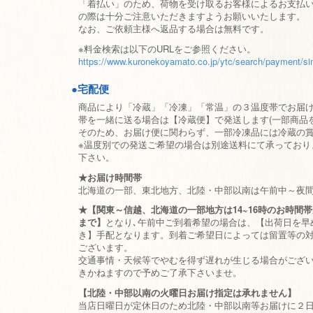
「着払い」のため、荷物を受け取るお客様によるお支払
の際は十分ご注意いただきますようお願いいたします。
なお、ご依頼主様へ返品する場合は無料です。
※料金検索は以下のURLをご参照ください。
https://www.kuronekoyamato.co.jp/ytc/search/payment/si
●宅配便
商品により「冷蔵」「冷凍」「常温」の３温度帯でお届
帯を一緒に送る場合は【冷蔵便】で発送します(一部商品を
そのため、お届け便に関わらず、一部冷凍品には冷蔵の
※温度別での発送ご希望の場合は別途送料にて承っており
下さい。
★お届け時間帯
北海道の一部、東北地方、北陸・中部以南は午前中～夜
★【関東～信越、北海道の一部地方は14~16時のお時間
まで】
となり､午前中ご到着希望の場合は、【出荷日を早
き】手配となります。到着ご希望日によっては留置等の
ございます。
交通事情・天候等でやむを得ず遅れが生じる場合がござ
きかねますので予めご了承下さいませ。
【北陸・中部以南の火曜日お届け指定は承れません】
当店日曜日が定休日のため北陸・中部以南等お届けに２