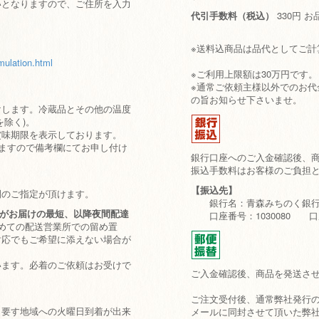
いとなりますので、ご住所を入力
代引手数料（税込）
330円 
※送料込商品は品代としてご計
mulation.html
※ご利用上限額は30万円です。
※通常ご依頼主様以外でのお
の旨お知らせ下さいませ。
けします。冷蔵品とその他の温度
除く)。
賞味期限を表示しております。
ますので備考欄にてお申し付け
銀行口座へのご入金確認後、
振込手数料はお客様のご負担
【振込先】
間のご指定が頂けます。
銀行名：青森みちのく銀行
帯がお届けの最短、以降夜間配達
口座番号：1030080 口
めての配送営業所での留め置
対応でもご希望に添えない場合が
います。必着のご依頼はお受けで
ご入金確認後、商品を発送さ
ご注文受付後、通常弊社発行
日要す地域への火曜日到着が出来
メールに同封させて頂いた弊